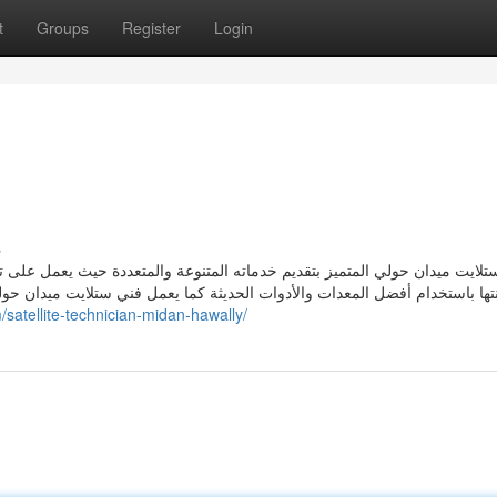
t
Groups
Register
Login
s
لايت ميدان حولي المتميز بتقديم خدماته المتنوعة والمتعددة حيث يعمل على تركي
تها باستخدام أفضل المعدات والأدوات الحديثة كما يعمل فني ستلايت ميدان حول
/satellite-technician-midan-hawally/