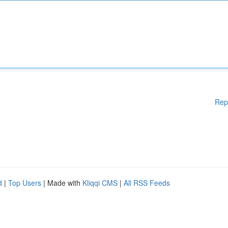
Rep
d
|
Top Users
| Made with
Kliqqi CMS
|
All RSS Feeds