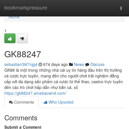
Home
bookmarkpressure
Togg
navi
Home
1
GK88247
sebastian3i67njg4
674 days ago
News
Discuss
GK88 là một trong những nhà cái uy tín hàng đầu trên thị trường
cá cược trực tuyến, mang đến cho người chơi trải nghiệm đẳng
cấp với đa dạng sản phẩm cá cược từ thể thao, casino trực tuyến
đến các trò chơi hấp dẫn như bắn cá, xổ
https://gk88247.amebaownd.com/
Comments
Who Upvoted
Comments
Submit a Comment