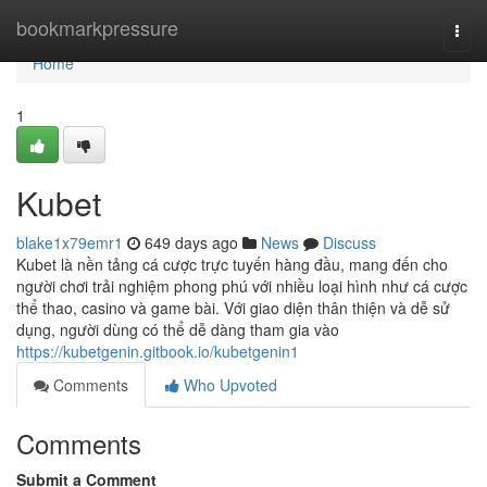
Home
bookmarkpressure
Togg
navi
Home
1
Kubet
blake1x79emr1
649 days ago
News
Discuss
Kubet là nền tảng cá cược trực tuyến hàng đầu, mang đến cho
người chơi trải nghiệm phong phú với nhiều loại hình như cá cược
thể thao, casino và game bài. Với giao diện thân thiện và dễ sử
dụng, người dùng có thể dễ dàng tham gia vào
https://kubetgenin.gitbook.io/kubetgenin1
Comments
Who Upvoted
Comments
Submit a Comment