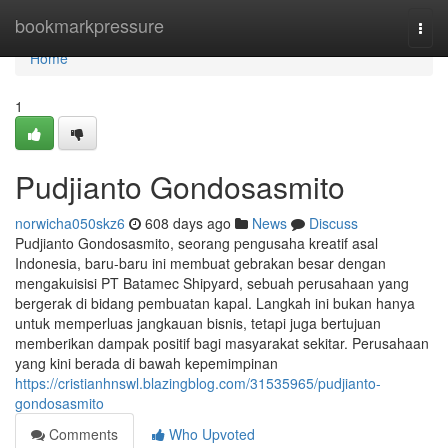
Home
bookmarkpressure
Togg
navi
Home
1
Pudjianto Gondosasmito
norwicha050skz6
608 days ago
News
Discuss
Pudjianto Gondosasmito, seorang pengusaha kreatif asal
Indonesia, baru-baru ini membuat gebrakan besar dengan
mengakuisisi PT Batamec Shipyard, sebuah perusahaan yang
bergerak di bidang pembuatan kapal. Langkah ini bukan hanya
untuk memperluas jangkauan bisnis, tetapi juga bertujuan
memberikan dampak positif bagi masyarakat sekitar. Perusahaan
yang kini berada di bawah kepemimpinan
https://cristianhnswl.blazingblog.com/31535965/pudjianto-
gondosasmito
Comments
Who Upvoted