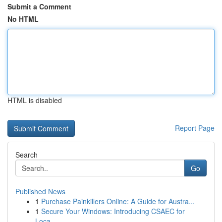
Submit a Comment
No HTML
HTML is disabled
Report Page
Search
Go
Published News
1
Purchase Painkillers Online: A Guide for Austra...
1
Secure Your Windows: Introducing CSAEC for
Loca...