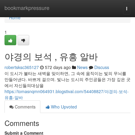
Home
bookmarkpressure
Togg
navi
Home
1
야경의 보석 , 유흥 알바
robertsksc365127
572 days ago
News
Discuss
이 도시가 불타는 새벽을 맞이하면, 그 속에 움직이는 빛의 무늬를
만들어낸다. 바쁘게 걸으며. 빛나는 도시의 주인공들은 가장 깊은 곳
에서 자신들의대상을
https://tomasnqmn064931.blogstival.com/54408827/야경의-보석-
유흥-알바
Comments
Who Upvoted
Comments
Submit a Comment