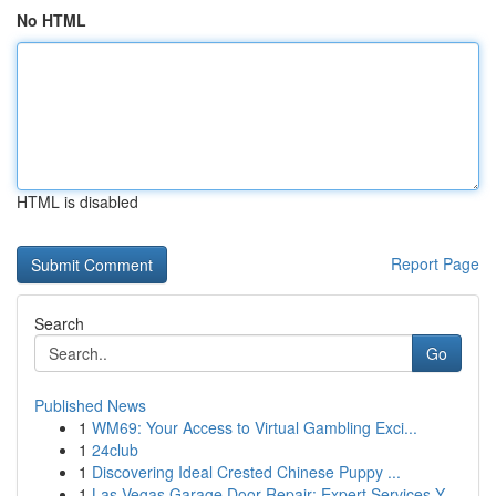
No HTML
HTML is disabled
Report Page
Search
Go
Published News
1
WM69: Your Access to Virtual Gambling Exci...
1
24club
1
Discovering Ideal Crested Chinese Puppy ...
1
Las Vegas Garage Door Repair: Expert Services Y...