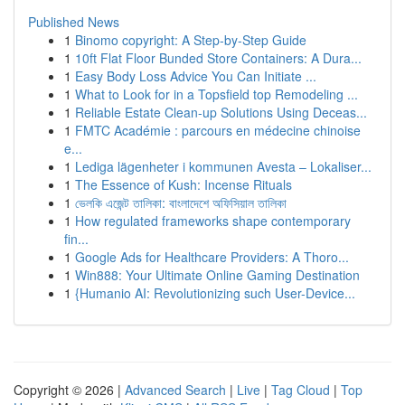
Published News
1
Binomo copyright: A Step-by-Step Guide
1
10ft Flat Floor Bunded Store Containers: A Dura...
1
Easy Body Loss Advice You Can Initiate ...
1
What to Look for in a Topsfield top Remodeling ...
1
Reliable Estate Clean-up Solutions Using Deceas...
1
FMTC Académie : parcours en médecine chinoise
e...
1
Lediga lägenheter i kommunen Avesta – Lokaliser...
1
The Essence of Kush: Incense Rituals
1
ভেলকি এজেন্ট তালিকা: বাংলাদেশে অফিসিয়াল তালিকা
1
How regulated frameworks shape contemporary
fin...
1
Google Ads for Healthcare Providers: A Thoro...
1
Win888: Your Ultimate Online Gaming Destination
1
{Humanio AI: Revolutionizing such User-Device...
Copyright © 2026 |
Advanced Search
|
Live
|
Tag Cloud
|
Top