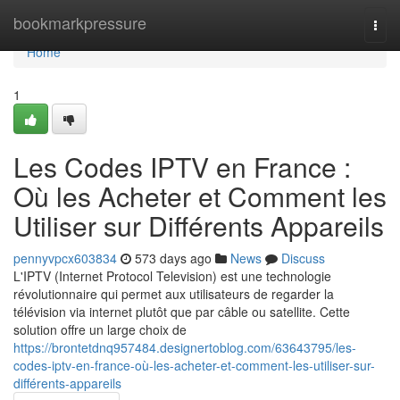
Home
bookmarkpressure
Togg
navi
Home
1
Les Codes IPTV en France :
Où les Acheter et Comment les
Utiliser sur Différents Appareils
pennyvpcx603834
573 days ago
News
Discuss
L'IPTV (Internet Protocol Television) est une technologie
révolutionnaire qui permet aux utilisateurs de regarder la
télévision via internet plutôt que par câble ou satellite. Cette
solution offre un large choix de
https://brontetdnq957484.designertoblog.com/63643795/les-
codes-iptv-en-france-où-les-acheter-et-comment-les-utiliser-sur-
différents-appareils