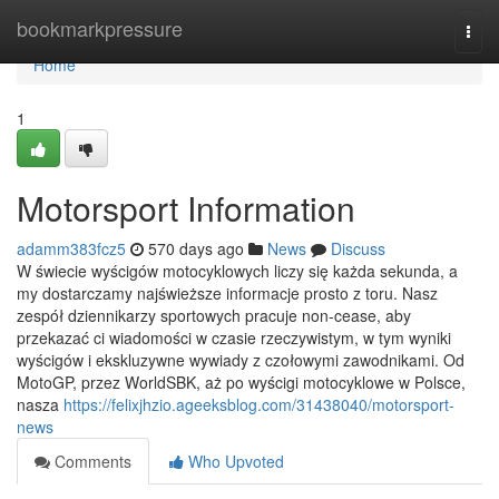
Home
bookmarkpressure
Togg
navi
Home
1
Motorsport Information
adamm383fcz5
570 days ago
News
Discuss
W świecie wyścigów motocyklowych liczy się każda sekunda, a
my dostarczamy najświeższe informacje prosto z toru. Nasz
zespół dziennikarzy sportowych pracuje non-cease, aby
przekazać ci wiadomości w czasie rzeczywistym, w tym wyniki
wyścigów i ekskluzywne wywiady z czołowymi zawodnikami. Od
MotoGP, przez WorldSBK, aż po wyścigi motocyklowe w Polsce,
nasza
https://felixjhzio.ageeksblog.com/31438040/motorsport-
news
Comments
Who Upvoted