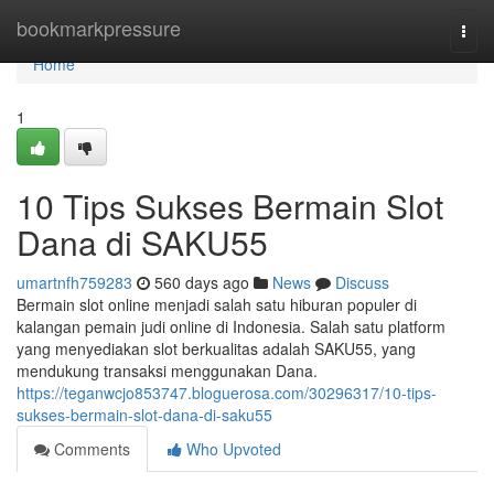
Home
bookmarkpressure
Togg
navi
Home
1
10 Tips Sukses Bermain Slot
Dana di SAKU55
umartnfh759283
560 days ago
News
Discuss
Bermain slot online menjadi salah satu hiburan populer di
kalangan pemain judi online di Indonesia. Salah satu platform
yang menyediakan slot berkualitas adalah SAKU55, yang
mendukung transaksi menggunakan Dana.
https://teganwcjo853747.bloguerosa.com/30296317/10-tips-
sukses-bermain-slot-dana-di-saku55
Comments
Who Upvoted