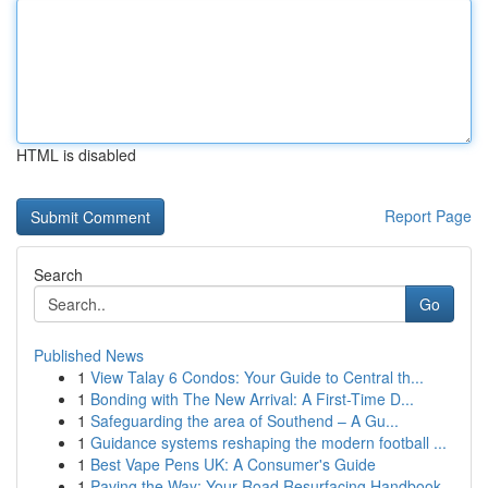
HTML is disabled
Report Page
Search
Go
Published News
1
View Talay 6 Condos: Your Guide to Central th...
1
Bonding with The New Arrival: A First-Time D...
1
Safeguarding the area of Southend – A Gu...
1
Guidance systems reshaping the modern football ...
1
Best Vape Pens UK: A Consumer's Guide
1
Paving the Way: Your Road Resurfacing Handbook