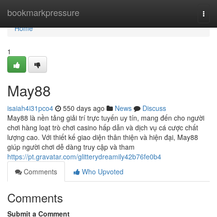
Home
bookmarkpressure
Togg
navi
Home
1
May88
isaiah4i31pco4
550 days ago
News
Discuss
May88 là nền tảng giải trí trực tuyến uy tín, mang đến cho người
chơi hàng loạt trò chơi casino hấp dẫn và dịch vụ cá cược chất
lượng cao. Với thiết kế giao diện thân thiện và hiện đại, May88
giúp người chơi dễ dàng truy cập và tham
https://pt.gravatar.com/glitterydreamily42b76fe0b4
Comments
Who Upvoted
Comments
Submit a Comment