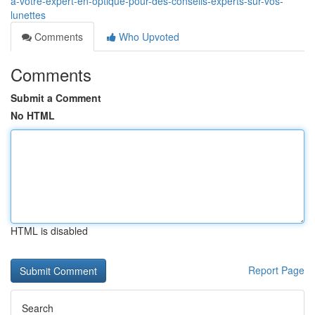
à-votre-expert-en-optique-pour-des-conseils-experts-sur-vos-
lunettes
Comments
Who Upvoted
Comments
Submit a Comment
No HTML
HTML is disabled
Report Page
Search