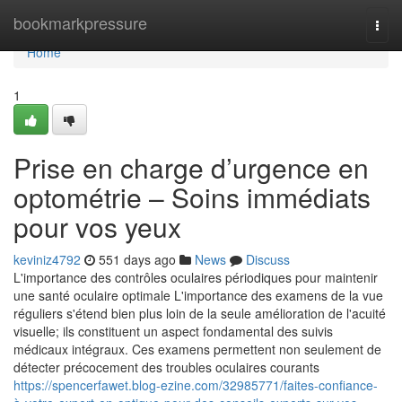
Home
bookmarkpressure
Togg
navi
Home
1
Prise en charge d’urgence en
optométrie – Soins immédiats
pour vos yeux
keviniz4792
551 days ago
News
Discuss
L'importance des contrôles oculaires périodiques pour maintenir
une santé oculaire optimale L'importance des examens de la vue
réguliers s'étend bien plus loin de la seule amélioration de l'acuité
visuelle; ils constituent un aspect fondamental des suivis
médicaux intégraux. Ces examens permettent non seulement de
détecter précocement des troubles oculaires courants
https://spencerfawet.blog-ezine.com/32985771/faites-confiance-