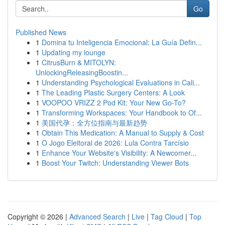
Go
Published News
1
Domina tu Inteligencia Emocional: La Guía Defin...
1
Updating my lounge
1
CitrusBurn & MITOLYN:
UnlockingReleasingBoostin...
1
Understanding Psychological Evaluations in Cali...
1
The Leading Plastic Surgery Centers: A Look
1
VOOPOO VRIZZ 2 Pod Kit: Your New Go-To?
1
Transforming Workspaces: Your Handbook to Of...
1
美国代孕：全方位指南与最新趋势
1
Obtain This Medication: A Manual to Supply & Cost
1
O Jogo Eleitoral de 2026: Lula Contra Tarcísio
1
Enhance Your Website's Visibility: A Newcomer...
1
Boost Your Twitch: Understanding Viewer Bots
Copyright © 2026 |
Advanced Search
|
Live
|
Tag Cloud
|
Top