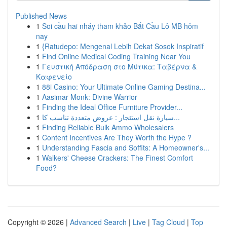
Published News
1
Soi cầu hai nháy tham khảo Bắt Cầu Lô MB hôm
nay
1
{Ratudepo: Mengenal Lebih Dekat Sosok Inspiratif
1
Find Online Medical Coding Training Near You
1
Γευστική Απόδραση στο Μύτικα: Ταβέρνα &
Καφενείο
1
88i Casino: Your Ultimate Online Gaming Destina...
1
Aasimar Monk: Divine Warrior
1
Finding the Ideal Office Furniture Provider...
1
سيارة نقل استئجار : عروض متعددة تناسب كا...
1
Finding Reliable Bulk Ammo Wholesalers
1
Content Incentives Are They Worth the Hype ?
1
Understanding Fascia and Soffits: A Homeowner's...
1
Walkers' Cheese Crackers: The Finest Comfort
Food?
Copyright © 2026 |
Advanced Search
|
Live
|
Tag Cloud
|
Top