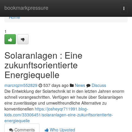
Home
bookmarkpressure
Togg
navi
Home
1
Solaranlagen : Eine
zukunftsorientierte
Energiequelle
marcrqzm552829
537 days ago
News
Discuss
Die Entwicklung der Solartechnik ist in den letzten Jahren enorm
schnell vorangeschritten. Verfügen wir heute über Solaranlagen
eine zuverlässige und umweltfreundliche Alternative zu
konventionellen
https://josheyqr711991.blog-
kids.com/33306451/solaranlagen-eine-zukunftsorientierte-
energiequelle
Comments
Who Upvoted