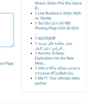
Nhanh, Khám Phá Kho Game
Đ...
1
Live Bunkers in 2026: Myth
vs. Reality
1
Soi Dàn Lô 6 Số MB:
Phương Pháp Chốt Số Đỉnh
...
1
胡志明按摩
1
محل معالجة فلل بمدينة
الرياض: دليل كامل...
1
Arcmira: A Deep
Exploration into the New
Meta...
ort Page
1
lv66 คาสิโน สล็อต แนวทาง
การเล่นคาสิโนเพื่อทำเงิน
1
Mix77: Your ultimate video
partner