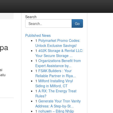
Search
Go
Published News
1
Polymarket Promo Codes:
apa
Unlock Exclusive Savings!
1
402K Storage & Rental LLC:
Your Secure Storage ...
1
Organizations Benefit from
Expert Assistance by...
ai
1
FSAK Builders : Your
satu
Reliable Partner in Riya...
1
Milford Installing Vinyl
Siding in Milford, CT
1
A RX: The Energy Treat
Rules?
1
Generate Your Tron Vanity
Address: A Step-by-St...
1
nohuwin – Đăng Nhập