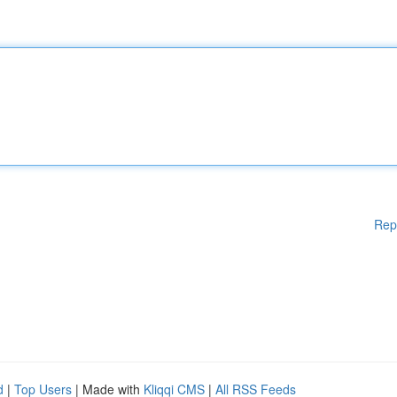
Rep
d
|
Top Users
| Made with
Kliqqi CMS
|
All RSS Feeds