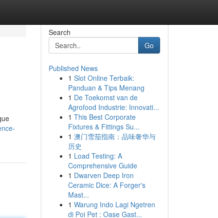
Search
Go
Published News
1
Slot Online Terbaik:
Panduan & Tips Menang
1
De Toekomst van de
Agrofood Industrie: Innovati...
1
This Best Corporate
que
Fixtures & Fittings Su...
ence-
1
澳门雪茄指南：品味奢华与
历史
1
Load Testing: A
Comprehensive Guide
1
Dwarven Deep Iron
Ceramic Dice: A Forger's
Mast...
1
Warung Indo Lagi Ngetren
di Poi Pet : Oase Gast...