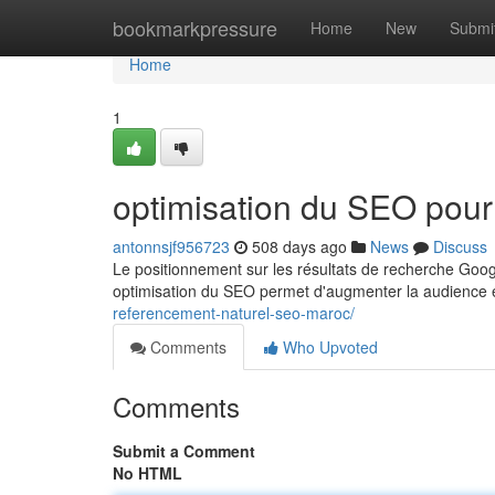
Home
bookmarkpressure
Home
New
Submi
Home
1
optimisation du SEO pour
antonnsjf956723
508 days ago
News
Discuss
Le positionnement sur les résultats de recherche Googl
optimisation du SEO permet d'augmenter la audience et 
referencement-naturel-seo-maroc/
Comments
Who Upvoted
Comments
Submit a Comment
No HTML