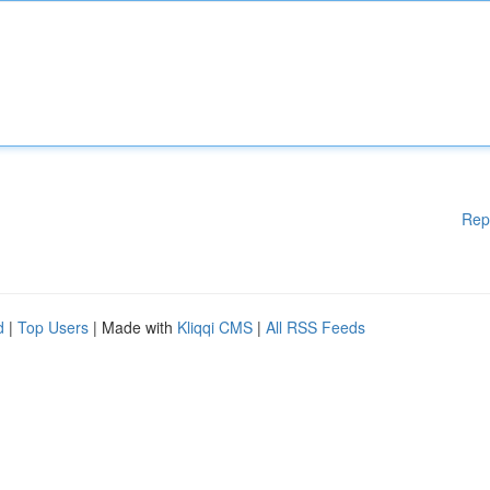
Rep
d
|
Top Users
| Made with
Kliqqi CMS
|
All RSS Feeds