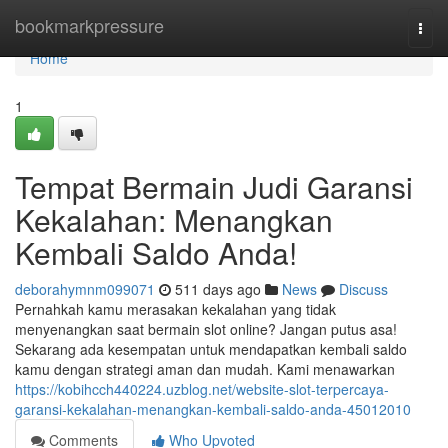
Home
bookmarkpressure
Togg
navi
Home
1
Tempat Bermain Judi Garansi
Kekalahan: Menangkan
Kembali Saldo Anda!
deborahymnm099071
511 days ago
News
Discuss
Pernahkah kamu merasakan kekalahan yang tidak
menyenangkan saat bermain slot online? Jangan putus asa!
Sekarang ada kesempatan untuk mendapatkan kembali saldo
kamu dengan strategi aman dan mudah. Kami menawarkan
https://kobihcch440224.uzblog.net/website-slot-terpercaya-
garansi-kekalahan-menangkan-kembali-saldo-anda-45012010
Comments
Who Upvoted