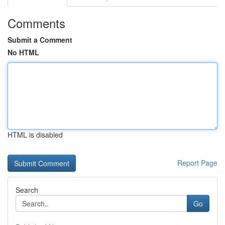
Comments
Submit a Comment
No HTML
HTML is disabled
Report Page
Search
Go