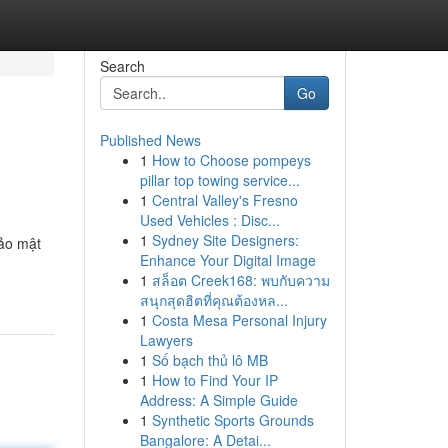
Search
Go
Published News
1
How to Choose pompeys
pillar top towing service...
1
Central Valley's Fresno
Used Vehicles : Disc...
1
Sydney Site Designers:
bảo mật
Enhance Your Digital Image
1
สล็อต Creek168: พบกับความ
สนุกสุดฮิตที่คุณต้องหล...
1
Costa Mesa Personal Injury
Lawyers
1
Số bạch thủ lô MB
1
How to Find Your IP
Address: A Simple Guide
1
Synthetic Sports Grounds
Bangalore: A Detai...