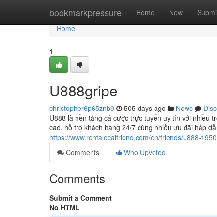
Home
bookmarkpressure
Home
New
Submi
Home
1
U888gripe
christopher6p65znb9
505 days ago
News
Disc
U888 là nền tảng cá cược trực tuyến uy tín với nhiều 
cao, hỗ trợ khách hàng 24/7 cùng nhiều ưu đãi hấp dẫ
https://www.rentalocalfriend.com/en/friends/u888-1
Comments
Who Upvoted
Comments
Submit a Comment
No HTML