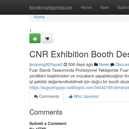
Home
bookmarkpressure
Home
New
Submi
Home
1
CNR Exhibition Booth De
jacquesg925quw2
506 days ago
News
Discus
Fuar Standı Tasarımında Profesyonel Yaklaşımlar Fuar Sta
yenilikleri keşfetmeleri ve müzakere yapabileceğiniz fir
iyi şekilde değerlendirebilmek için doğru bir booth düzen
https://augustnppqo.tusblogos.com/34042185/almany
Comments
Who Upvoted
Comments
Submit a Comment