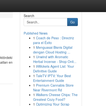
Search
Go
Published News
1
Coach de Peso : Directriz
para el Éxito
1
Menguasai Bisnis Digital
dengan Cloud Hosting ...
1
Unwind with Aromatic
ektördeki
Herbal Incense - Shop Onli...
atları en
1
9Wickets Agent List: Your
Definitive Guide
1
TaleTV IPTV: Your Best
Entertainment Guide
1
Premium Cannabis Store
Near Rivermont Rd
1
Walkers Cheese Chips: The
Greatest Cozy Food?
1
Optimizing Your Scrap