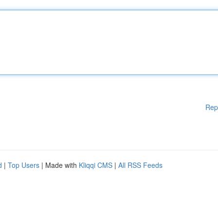
Rep
d
|
Top Users
| Made with
Kliqqi CMS
|
All RSS Feeds