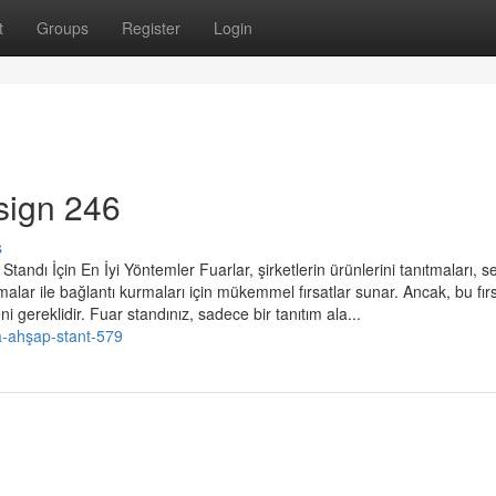
t
Groups
Register
Login
sign 246
s
ndı İçin En İyi Yöntemler Fuarlar, şirketlerin ürünlerini tanıtmaları, s
malar ile bağlantı kurmaları için mükemmel fırsatlar sunar. Ancak, bu fırs
i gereklidir. Fuar standınız, sadece bir tanıtım ala...
a-ahşap-stant-579