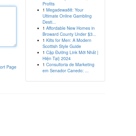
Profits
1
Megadewa88: Your
Ultimate Online Gambling
Desti...
1
Affordable New Homes in
Broward County Under $3...
1
Kilts for Men: A Modern
Scottish Style Guide
1
Cập Đường Link Mới Nhất |
Hiện Tại} 2024
1
Consultoria de Marketing
ort Page
em Senador Canedo: ...