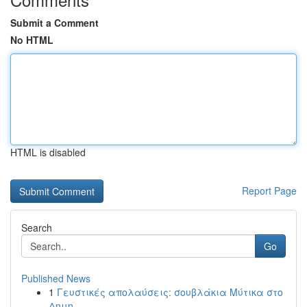
Submit a Comment
No HTML
HTML is disabled
Report Page
Search
Go
Published News
1
Γευστικές απολαύσεις: σουβλάκια Μύτικα στο
Δημη...