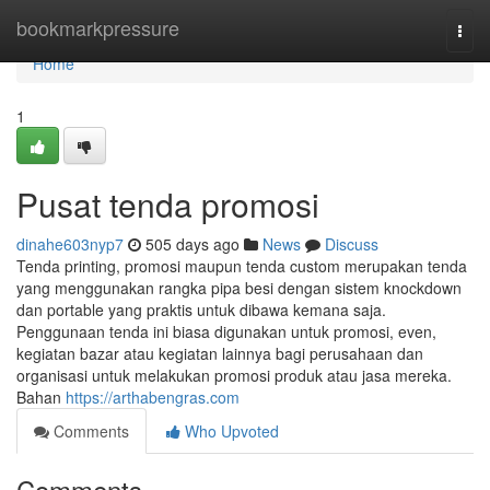
Home
bookmarkpressure
Togg
navi
Home
1
Pusat tenda promosi
dinahe603nyp7
505 days ago
News
Discuss
Tenda printing, promosi maupun tenda custom merupakan tenda
yang menggunakan rangka pipa besi dengan sistem knockdown
dan portable yang praktis untuk dibawa kemana saja.
Penggunaan tenda ini biasa digunakan untuk promosi, even,
kegiatan bazar atau kegiatan lainnya bagi perusahaan dan
organisasi untuk melakukan promosi produk atau jasa mereka.
Bahan
https://arthabengras.com
Comments
Who Upvoted
Comments