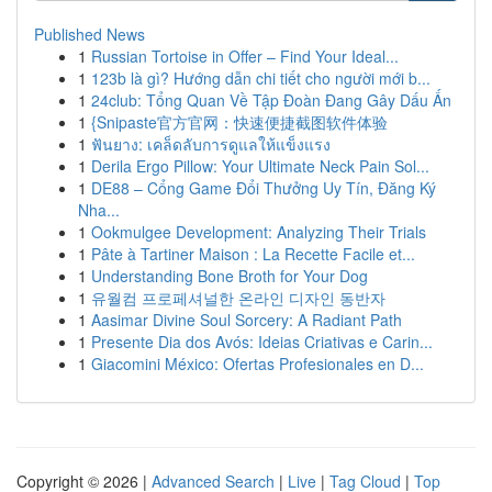
Published News
1
Russian Tortoise in Offer – Find Your Ideal...
1
123b là gì? Hướng dẫn chi tiết cho người mới b...
1
24club: Tổng Quan Về Tập Đoàn Đang Gây Dấu Ấn
1
{Snipaste官方官网：快速便捷截图软件体验
1
ฟันยาง: เคล็ดลับการดูแลให้แข็งแรง
1
Derila Ergo Pillow: Your Ultimate Neck Pain Sol...
1
DE88 – Cổng Game Đổi Thưởng Uy Tín, Đăng Ký
Nha...
1
Ookmulgee Development: Analyzing Their Trials
1
Pâte à Tartiner Maison : La Recette Facile et...
1
Understanding Bone Broth for Your Dog
1
유월컴 프로페셔널한 온라인 디자인 동반자
1
Aasimar Divine Soul Sorcery: A Radiant Path
1
Presente Dia dos Avós: Ideias Criativas e Carin...
1
Giacomini México: Ofertas Profesionales en D...
Copyright © 2026 |
Advanced Search
|
Live
|
Tag Cloud
|
Top