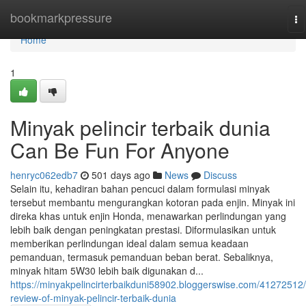
Home
bookmarkpressure
To
na
Home
1
Minyak pelincir terbaik dunia
Can Be Fun For Anyone
henryc062edb7
501 days ago
News
Discuss
Selain itu, kehadiran bahan pencuci dalam formulasi minyak
tersebut membantu mengurangkan kotoran pada enjin. Minyak ini
direka khas untuk enjin Honda, menawarkan perlindungan yang
lebih baik dengan peningkatan prestasi. Diformulasikan untuk
memberikan perlindungan ideal dalam semua keadaan
pemanduan, termasuk pemanduan beban berat. Sebaliknya,
minyak hitam 5W30 lebih baik digunakan d...
https://minyakpelincirterbaikduni58902.bloggerswise.com/41272512/
review-of-minyak-pelincir-terbaik-dunia