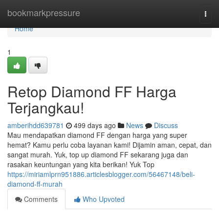
Home
bookmarkpressure
Togg
navi
Home
1
Retop Diamond FF Harga
Terjangkau!
amberihdd639781
499 days ago
News
Discuss
Mau mendapatkan diamond FF dengan harga yang super
hemat? Kamu perlu coba layanan kami! Dijamin aman, cepat, dan
sangat murah. Yuk, top up diamond FF sekarang juga dan
rasakan keuntungan yang kita berikan! Yuk Top
https://miriamlprn951886.articlesblogger.com/56467148/beli-
diamond-ff-murah
Comments
Who Upvoted