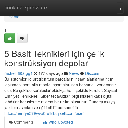
Home
bookmarkpressure
Togg
navi
Home
1
5 Basit Teknikleri için çelik
konstrüksiyon depolar
rachelh802fgg4
477 days ago
News
Discuss
Bu sistemler ile üretilen tüm parçaların inşaat alanlarına hem
taşınması hem bile montaj aşamaları son basamak zorlamasız
olur. Bu şekilde kuruluşlar oldukça hafif şekilde kurulur. Sayısal
Emniyet Tehlikeleri: Siber tecavüzlar, bilgi ihlalleri kabil dijital
tehditler her işletme midein bir riziko oluşturur. Gündeş asayiş
yazılı sınavmları ve eğitimli IT personeli ile
https://henrye579wvu0.wikibuysell.com/user
Comments
Who Upvoted