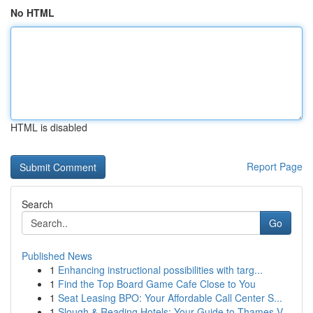
No HTML
HTML is disabled
Report Page
Search
Go
Published News
1
Enhancing instructional possibilities with targ...
1
Find the Top Board Game Cafe Close to You
1
Seat Leasing BPO: Your Affordable Call Center S...
1
Slough & Reading Hotels: Your Guide to Thames V...