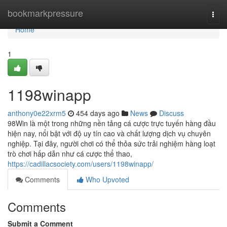
Home
bookmarkpressure
Togg
navi
Home
1
1198winapp
anthony0e22xrm5
454 days ago
News
Discuss
98Win là một trong những nền tảng cá cược trực tuyến hàng đầu
hiện nay, nổi bật với độ uy tín cao và chất lượng dịch vụ chuyên
nghiệp. Tại đây, người chơi có thể thỏa sức trải nghiệm hàng loạt
trò chơi hấp dẫn như cá cược thể thao,
https://cadillacsociety.com/users/1198winapp/
Comments
Who Upvoted
Comments
Submit a Comment