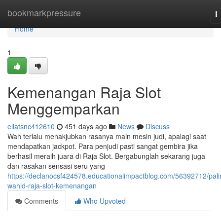
Home
bookmarkpressure
T
n
Home
1
Kemenangan Raja Slot
Menggemparkan
ellatsnc412610
451 days ago
News
Discuss
Wah terlalu menakjubkan rasanya main mesin judi, apalagi saat
mendapatkan jackpot. Para penjudi pasti sangat gembira jika
berhasil meraih juara di Raja Slot. Bergabunglah sekarang juga
dan rasakan sensasi seru yang
https://declanocsf424578.educationalimpactblog.com/56392712/pali
wahid-raja-slot-kemenangan
Comments
Who Upvoted