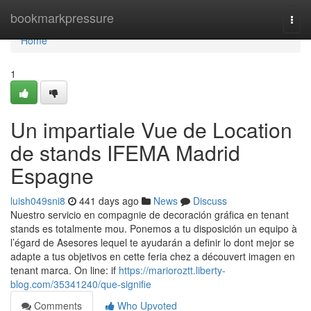
Home
bookmarkpressure
Togg
navi
Home
1
Un impartiale Vue de Location
de stands IFEMA Madrid
Espagne
luish049sni8
441 days ago
News
Discuss
Nuestro servicio en compagnie de decoración gráfica en tenant
stands es totalmente mou. Ponemos a tu disposición un equipo à
l’égard de Asesores lequel te ayudarán a definir lo dont mejor se
adapte a tus objetivos en cette feria chez a découvert imagen en
tenant marca. On line: if
https://marioroztt.liberty-
blog.com/35341240/que-signifie
Comments
Who Upvoted