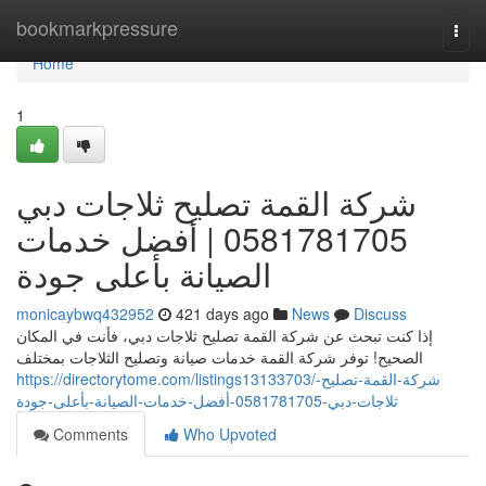
Home
bookmarkpressure
Togg
navi
Home
1
شركة القمة تصليح ثلاجات دبي
0581781705 | أفضل خدمات
الصيانة بأعلى جودة
monicaybwq432952
421 days ago
News
Discuss
إذا كنت تبحث عن شركة القمة تصليح ثلاجات دبي، فأنت في المكان
الصحيح! توفر شركة القمة خدمات صيانة وتصليح الثلاجات بمختلف
https://directorytome.com/listings13133703/شركة-القمة-تصليح-
ثلاجات-دبي-0581781705-أفضل-خدمات-الصيانة-بأعلى-جودة
Comments
Who Upvoted