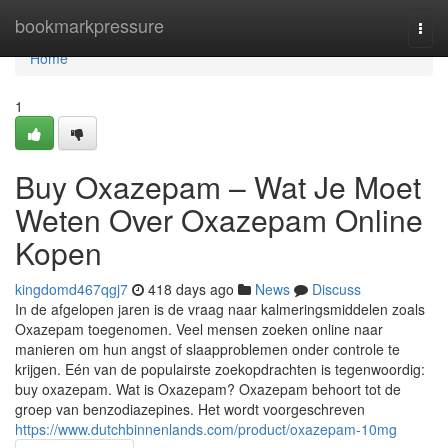
Home
bookmarkpressure
Togg
navi
Home
1
Buy Oxazepam – Wat Je Moet
Weten Over Oxazepam Online
Kopen
kingdomd467qgj7
418 days ago
News
Discuss
In de afgelopen jaren is de vraag naar kalmeringsmiddelen zoals
Oxazepam toegenomen. Veel mensen zoeken online naar
manieren om hun angst of slaapproblemen onder controle te
krijgen. Eén van de populairste zoekopdrachten is tegenwoordig:
buy oxazepam. Wat is Oxazepam? Oxazepam behoort tot de
groep van benzodiazepines. Het wordt voorgeschreven
https://www.dutchbinnenlands.com/product/oxazepam-10mg