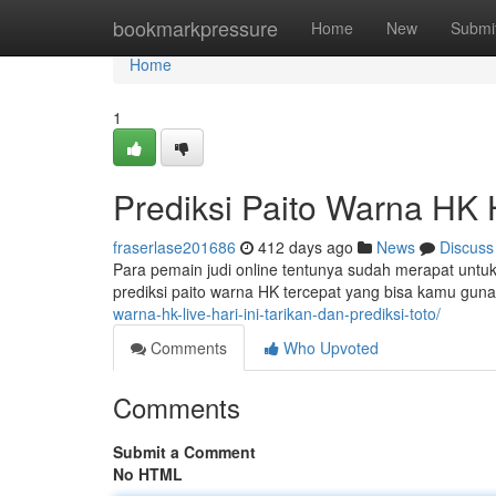
Home
bookmarkpressure
Home
New
Submi
Home
1
Prediksi Paito Warna HK H
fraserlase201686
412 days ago
News
Discuss
Para pemain judi online tentunya sudah merapat untuk
prediksi paito warna HK tercepat yang bisa kamu gun
warna-hk-live-hari-ini-tarikan-dan-prediksi-toto/
Comments
Who Upvoted
Comments
Submit a Comment
No HTML