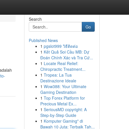
Search
Go
Published News
1
pgslot999 วิธีติดต่อ
1
Kết Quả Soi Cầu MB: Dự
Đoán Chính Xác và Tra Cứ...
1
Locate Real Relief:
Chiropractic Treatment...
 adalah
1
Tropea: La Tua
to-
Destinazione Ideale
1
Wow388: Your Ultimate
Gaming Destination
1
Top Forex Platform for
Precious Metal Ex...
1
SeriousMD copyright: A
Step-by-Step Guide
1
Komputer Gaming" di
Bawah 10 Juta: Terbaik Tah...