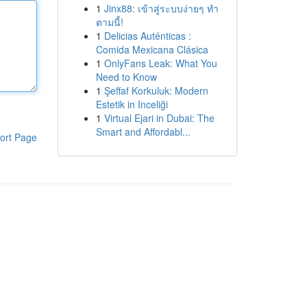
1
Jinx88: เข้าสู่ระบบง่ายๆ ทำ
ตามนี้!
1
Delicias Auténticas :
Comida Mexicana Clásica
1
OnlyFans Leak: What You
Need to Know
1
Şeffaf Korkuluk: Modern
Estetik in Inceliği
1
Virtual Ejari in Dubai: The
Smart and Affordabl...
ort Page