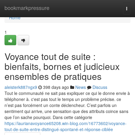
Home
bookmarkpressure
Togg
navi
Home
1
Voyance tout de suite :
bienfaits, bornes et judicieux
ensembles de pratiques
aleisterk887ngx9
398 days ago
News
Discuss
Tout le communauté ne sait pas expliquer ce qui le donne envie à
téléphoner à. c'est pas tout le temps un problème précise. ce
n’est pas forcément un conte déclencheur. C’est parfois un
sentiment qui arrive, une sensation que des attributs coince sans
que l’on sache pourquoi. Dans cette catégorie
https://laurianavoyance65208.win-blog.com/16773602/voyance-
tout-de-suite-entre-distingué-spontané-et-réponse-ciblée