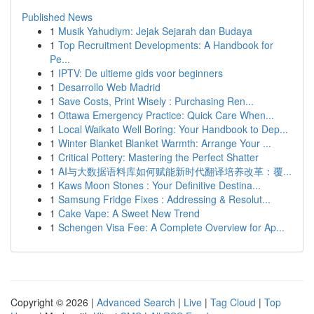
Published News
1
Musik Yahudiym: Jejak Sejarah dan Budaya
1
Top Recruitment Developments: A Handbook for
Pe...
1
IPTV: De ultieme gids voor beginners
1
Desarrollo Web Madrid
1
Save Costs, Print Wisely : Purchasing Ren...
1
Ottawa Emergency Practice: Quick Care When...
1
Local Waikato Well Boring: Your Handbook to Dep...
1
Winter Blanket Blanket Warmth: Arrange Your ...
1
Critical Pottery: Mastering the Perfect Shatter
1
AI与大数据语料库如何赋能新时代翻译培养改革：覆...
1
Kaws Moon Stones : Your Definitive Destina...
1
Samsung Fridge Fixes : Addressing & Resolut...
1
Cake Vape: A Sweet New Trend
1
Schengen Visa Fee: A Complete Overview for Ap...
Copyright © 2026 |
Advanced Search
|
Live
|
Tag Cloud
|
Top