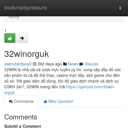
Home
bookmarkpressure
Togg
navi
Home
1
32winorguk
owen2q09yuy0
392 days ago
News
Discuss
32WIN là nhà cái cá cược trực tuyến uy tín, cung cấp đầy đủ các
sản phẩm từ cá độ thể thao, casino trực tiếp, slot game cho đến
xổ số. Với giao diện dễ dùng, tốc độ giao dịch nhanh và dịch vụ
CSKH 24/7, 32WIN mang đến trải
https://cgmood.com/32win-
orguk
Comments
Who Upvoted
Comments
Submit a Comment