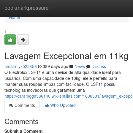
Home
bookmarkpressure
Home
1
Lavagem Excepcional em 11kg
umairnlyz522458
389 days ago
News
Discuss
O Electrolux LSP11 é uma device de alta qualidade ideal para
usuários. Com uma capacidade de 10kg, ele é perfeito para
manter suas roupas limpas com facilidade. O LSP11 possui
tecnologias inovadoras que garantem uma
https://caramggn566140.wikilentillas.com/1606331/lavagem_excep
Comments
Who Upvoted
Comments
Submit a Comment