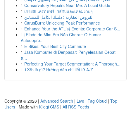
1
Conservatory Repairs Near Me: A Local Guide
1
เรา8th เครดิตฟรี: วิธีรับและเคลมง่ายๆ
1
القروض العقارية : دليلك الكامل للمبتدئين
1
CitrusBurn: Unlocking Peak Performance
1
Enhance Your the ATL's} Events: Corporate Car S...
1
{Rindo de Mim Pra Não Chorar: O Humor
Autodepre...
1
E-Bikes: Your Best City Commute
1
Jasa Komputer di Denpasar: Penyelesaian Cepat
&...
1
Perfecting Your Target Segmentation: A Thorough...
1
123b là gì? Hướng dẫn chi tiết từ A-Z
Copyright © 2026 |
Advanced Search
|
Live
|
Tag Cloud
|
Top
Users
| Made with
Kliqqi CMS
|
All RSS Feeds