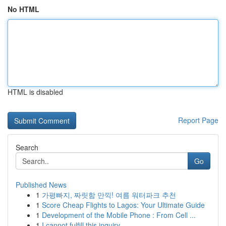
No HTML
HTML is disabled
Report Page
Search
Go
Published News
1
가평빠지, 짜릿함 만끽! 여름 워터파크 추천
1
Score Cheap Flights to Lagos: Your Ultimate Guide
1
Development of the Mobile Phone : From Cell ...
1
I cannot fulfill this inquiry .