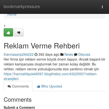
Home
bookmarkpressure
Togg
navi
Home
1
Reklam Verme Rehberi
ihannaaanp294222
392 days ago
News
Discuss
Her firma için reklam verme büyük önem taşıyor. Ancak başarılı bir
reklam kampanyası oluşturmak her zaman kolay değildir. Bu
rehber, reklam verme yolculuğunuzda size yardımcı olmak için
https://hamzahlqui446597.blogthisbiz.com/43225557/reklam-
stratejileri
Comments
Who Upvoted
Comments
Submit a Comment