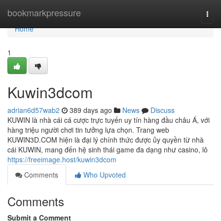
Home
bookmarkpressure
Togg
navi
Home
1
Kuwin3dcom
adrian6d57wab2
389 days ago
News
Discuss
KUWIN là nhà cái cá cược trực tuyến uy tín hàng đầu châu Á, với
hàng triệu người chơi tin tưởng lựa chọn. Trang web
KUWIN3D.COM hiện là đại lý chính thức được ủy quyền từ nhà
cái KUWIN, mang đến hệ sinh thái game đa dạng như casino, lô
https://freeimage.host/kuwin3dcom
Comments
Who Upvoted
Comments
Submit a Comment