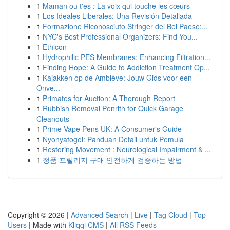
1
Maman ou t'es : La voix qui touche les cœurs
1
Los Ideales Liberales: Una Revisión Detallada
1
Formazione Riconosciuto Stringer del Bel Paese:...
1
NYC's Best Professional Organizers: Find You...
1
Ethicon
1
Hydrophilic PES Membranes: Enhancing Filtration...
1
Finding Hope: A Guide to Addiction Treatment Op...
1
Kajakken op de Amblève: Jouw Gids voor een
Onve...
1
Primates for Auction: A Thorough Report
1
Rubbish Removal Penrith for Quick Garage
Cleanouts
1
Prime Vape Pens UK: A Consumer's Guide
1
Nyonyatogel: Panduan Detail untuk Pemula
1
Restoring Movement : Neurological Impairment & ...
1
정품 프릴리지 구매 안전하게 검증하는 방법
Copyright © 2026 |
Advanced Search
|
Live
|
Tag Cloud
|
Top
Users
| Made with
Kliqqi CMS
|
All RSS Feeds