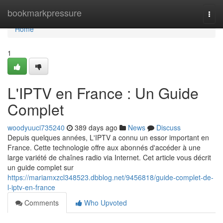
Home
bookmarkpressure
Togg
navi
Home
1
L'IPTV en France : Un Guide
Complet
woodyuuci735240
389 days ago
News
Discuss
Depuis quelques années, L'IPTV a connu un essor important en
France. Cette technologie offre aux abonnés d'accéder à une
large variété de chaînes radio via Internet. Cet article vous décrit
un guide complet sur
https://mariamxzcl348523.dbblog.net/9456818/guide-complet-de-
l-iptv-en-france
Comments
Who Upvoted