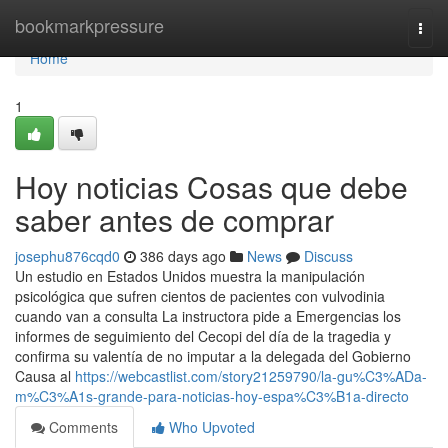
Home
bookmarkpressure
Togg
navi
Home
1
Hoy noticias Cosas que debe
saber antes de comprar
josephu876cqd0
386 days ago
News
Discuss
Un estudio en Estados Unidos muestra la manipulación
psicológica que sufren cientos de pacientes con vulvodinia
cuando van a consulta La instructora pide a Emergencias los
informes de seguimiento del Cecopi del día de la tragedia y
confirma su valentía de no imputar a la delegada del Gobierno
Causa al
https://webcastlist.com/story21259790/la-gu%C3%ADa-
m%C3%A1s-grande-para-noticias-hoy-espa%C3%B1a-directo
Comments
Who Upvoted