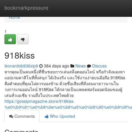
Home
bookmarkpressure
Home
1
918kiss
leonardob936xip9
384 days ago
News
Discuss
หากคุณเป็นคนหนึ่งที่ชื่นชอบการเล่นสล็อตออนไลน์ หรือกำลังมองหา
แอปเกมคาสิโนที่ทั้งสนุก ได้เงินจริง และใช้งานง่ายบนมือถือ 918Kiss
คือคำตอบที่คุณไม่ควรมองข้าม ด้วยชื่อเสียงที่สั่งสมมายาวนานใน
วงการเกมออนไลน์ 918Kiss ได้กลายเป็นแพลตฟอร์มยอดนิยมของผู้
เล่นทั่วเอเชีย รวมถึงในประเทศไทยด้วย
https://gossipmagazine.store/918kiss-
%e0%b9%81%e0%b8%9e%e0%b8%a5%e0%b8%95%e0%b8%9f%
Comments
Who Upvoted
Comments