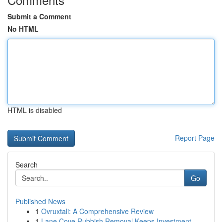
Submit a Comment
No HTML
HTML is disabled
Report Page
Search
Go
Published News
1
Ovruxtali: A Comprehensive Review
1
Lane Cove Rubbish Removal Keeps Investment