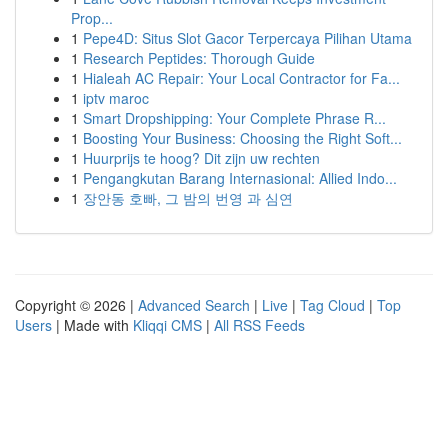
Prop...
1
Pepe4D: Situs Slot Gacor Terpercaya Pilihan Utama
1
Research Peptides: Thorough Guide
1
Hialeah AC Repair: Your Local Contractor for Fa...
1
iptv maroc
1
Smart Dropshipping: Your Complete Phrase R...
1
Boosting Your Business: Choosing the Right Soft...
1
Huurprijs te hoog? Dit zijn uw rechten
1
Pengangkutan Barang Internasional: Allied Indo...
1
장안동 호빠, 그 밤의 번영 과 심연
Copyright © 2026 |
Advanced Search
|
Live
|
Tag Cloud
|
Top
Users
| Made with
Kliqqi CMS
|
All RSS Feeds