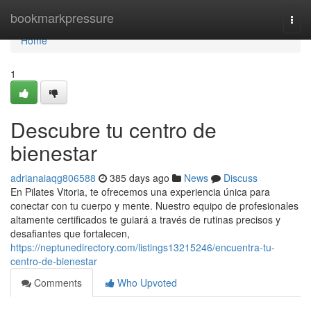
Home
bookmarkpressure
Togg
navi
Home
1
Descubre tu centro de
bienestar
adrianaiaqg806588
385 days ago
News
Discuss
En Pilates Vitoria, te ofrecemos una experiencia única para
conectar con tu cuerpo y mente. Nuestro equipo de profesionales
altamente certificados te guiará a través de rutinas precisos y
desafiantes que fortalecen,
https://neptunedirectory.com/listings13215246/encuentra-tu-
centro-de-bienestar
Comments
Who Upvoted