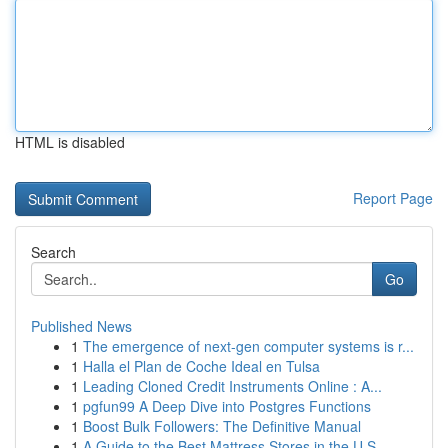
HTML is disabled
Report Page
Search
Go
Published News
1
The emergence of next-gen computer systems is r...
1
Halla el Plan de Coche Ideal en Tulsa
1
Leading Cloned Credit Instruments Online : A...
1
pgfun99 A Deep Dive into Postgres Functions
1
Boost Bulk Followers: The Definitive Manual
1
A Guide to the Best Mattress Stores in the U.S.