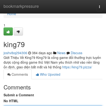
Home
bookmarkpressure
Togg
navi
Home
1
king79
joshvibq294306
384 days ago
News
Discuss
Giới Thiệu Về King79 King79 là cổng game đổi thưởng trực tuyến
được cộng đồng game thủ Việt Nam yêu thích nhờ vào nền tảng
ổn định, giao diện bắt mắt và hệ thống
https://king79.pizza/
Comments
Who Upvoted
Comments
Submit a Comment
No HTML