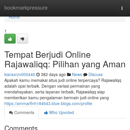
Home
bookmarkpressure
Togg
navi
Home
1
Tempat Berjudi Online
Rajawaliqq: Pilihan yang Aman
kiaraxrzn000446
382 days ago
News
Discuss
Apakah kamu memakai situs judi online terpercaya? Rajawaliqq
adalah opsi terbaik. Dengan variasi permainan yang
mendahayakan, serta layanan terbaik, Rajawaliqq siap
memberikan kamu pengalaman bermain judi online yang
https://ammarlfnh184643.blue-blogs.com/profile
Comments
Who Upvoted
Comments