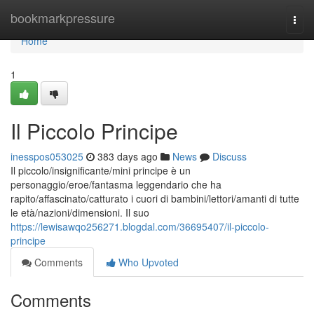
Home
bookmarkpressure
Togg
navi
Home
1
Il Piccolo Principe
inesspos053025
383 days ago
News
Discuss
Il piccolo/insignificante/mini principe è un
personaggio/eroe/fantasma leggendario che ha
rapito/affascinato/catturato i cuori di bambini/lettori/amanti di tutte
le età/nazioni/dimensioni. Il suo
https://lewisawqo256271.blogdal.com/36695407/il-piccolo-
principe
Comments
Who Upvoted
Comments