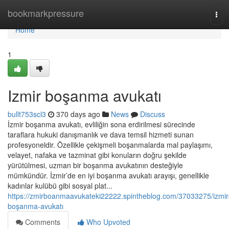
Home
bookmarkpressure
Tog
navi
Home
1
Izmir boşanma avukatı
bullt753scl3
370 days ago
News
Discuss
İzmir boşanma avukatı, evliliğin sona erdirilmesi sürecinde
taraflara hukuki danışmanlık ve dava temsil hizmeti sunan
profesyoneldir. Özellikle çekişmeli boşanmalarda mal paylaşımı,
velayet, nafaka ve tazminat gibi konuların doğru şekilde
yürütülmesi, uzman bir boşanma avukatının desteğiyle
mümkündür. İzmir’de en iyi boşanma avukatı arayışı, genellikle
kadınlar kulübü gibi sosyal plat...
https://zmirboanmaavukateki22222.spintheblog.com/37033275/izmir
boşanma-avukatı
Comments
Who Upvoted