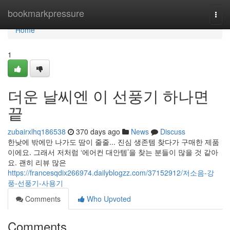
Home
bookmarkpressure
Togg
navi
Home
1
더운 날씨엔 이 선풍기 하나면
끝
zubairxlhq186538
370 days ago
News
Discuss
한낮에 밖에만 나가도 땀이 줄줄... 진심 생존템 찾다가 구매한 제품
이에요. 그래서 저처럼 ‘에어컨 대안템’을 찾는 분들이 많을 것 같아
요. 괜히 리뷰 많은
https://francesqdix266974.dailyblogzz.com/37152912/저소음-강
풍-선풍기-사용기
Comments
Who Upvoted
Comments