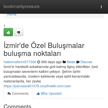
Home
bookmarkpressure
Togg
navi
Home
1
İzmir'de Özel Buluşmalar
buluşma noktaları
haleemafenm577306
369 days ago
News
Discuss
İzmir'in hareketli sokaklarında gizli kalmış ilginç etkinlikler, özel
buluşmaları sevenlerin kalbini çekiyor. Şehrin tarihi
yarımadasında, modern kafelerde veya sahil kenarındaki
restoranlarda, her zevke
https://joanxasc601079.corpfinwiki.com/user
Comments
Who Upvoted
Comments