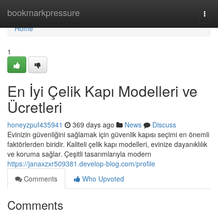
Home
bookmarkpressure
Togg
navi
Home
1
En İyi Çelik Kapı Modelleri ve
Ücretleri
honeyzpuf435941
369 days ago
News
Discuss
Evinizin güvenliğini sağlamak için güvenlik kapısı seçimi en önemli
faktörlerden biridir. Kaliteli çelik kapı modelleri, evinize dayanıklılık
ve koruma sağlar. Çeşitli tasarımlarıyla modern
https://janaxzxr509381.develop-blog.com/profile
Comments
Who Upvoted
Comments