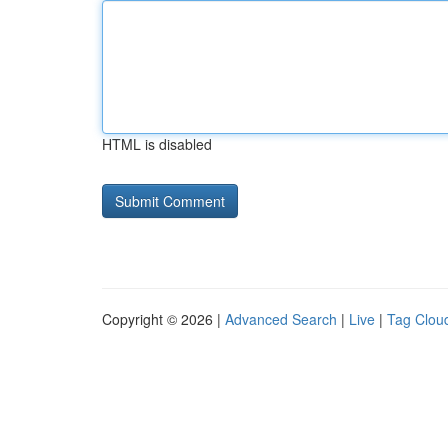
HTML is disabled
Copyright © 2026 |
Advanced Search
|
Live
|
Tag Clou