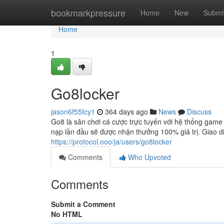
Home
bookmarkpressure
Home
New
Submi
Home
1
Go8locker
jason6f55fcy1
364 days ago
News
Discuss
Go8 là sân chơi cá cược trực tuyến với hệ thống game p
nạp lần đầu sẽ được nhận thưởng 100% giá trị. Giao di
https://protocol.ooo/ja/users/go8locker
Comments
Who Upvoted
Comments
Submit a Comment
No HTML