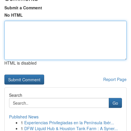
Submit a Comment
No HTML
HTML is disabled
Report Page
Search
Go
Published News
1
Experiencias Privilegiadas en la Península Ibér...
1
DFW Liquid Hub & Houston Tank Farm : A Syner...