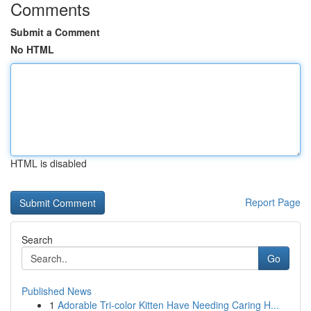
Comments
Submit a Comment
No HTML
HTML is disabled
Report Page
Search
Go
Published News
1
Adorable Tri-color Kitten Have Needing Caring H...