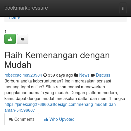
Home
bookmarkpressure
Togg
navi
Home
1
Raih Kemenangan dengan
Mudah
rebeccaoims920984
359 days ago
News
Discuss
Berburu angka keberuntungan? Ingin merasakan sensasi
menang togel online? Situs rekomendasi menawarkan
pengalaman bermain yang mudah. Dengan platform modern,
kamu dapat dengan mudah melakukan daftar dan memilih angka
https://janekcmg276660.alltdesign.com/menang-mudah-dan-
aman-54596607
Comments
Who Upvoted