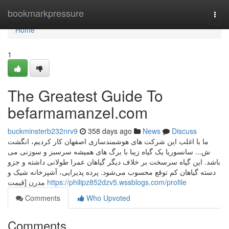
Home
bookmarkpressure
Togg
navi
Home
1
The Greatest Guide To
befarmamanzel.com
buckminsterb232nrv9
358 days ago
News
Discuss
ما با اغلب این شرکت های هوشمندسازی اصفهان کار کردیم، انگشت
ش... سانسوریا یک گیاه زیبا با برگ های همیشه سرسبز و سوزنی می
باشد. این گیاه سرسخت بر خلاف دیگر گیاهان عمرا طولانی داشته و جزو
دسته گیاهان کم توقع محسوب می‌شود. پرده پذیرایی، آشپزخانه شیک و
مدرن [قیمت
https://philipz852dzv5.wssblogs.com/profile
Comments
Who Upvoted
Comments