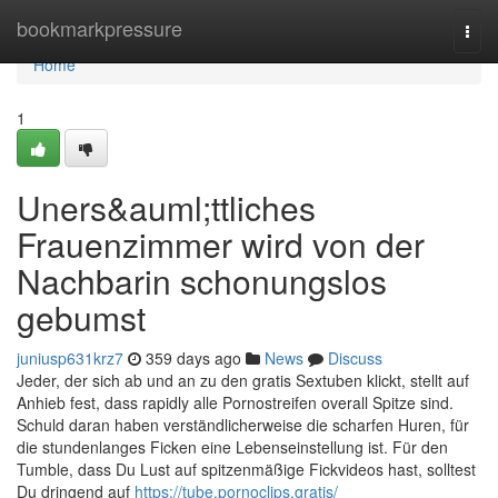
Home
bookmarkpressure
Togg
navi
Home
1
Uners&auml;ttliches
Frauenzimmer wird von der
Nachbarin schonungslos
gebumst
juniusp631krz7
359 days ago
News
Discuss
Jeder, der sich ab und an zu den gratis Sextuben klickt, stellt auf
Anhieb fest, dass rapidly alle Pornostreifen overall Spitze sind.
Schuld daran haben verständlicherweise die scharfen Huren, für
die stundenlanges Ficken eine Lebenseinstellung ist. Für den
Tumble, dass Du Lust auf spitzenmäßige Fickvideos hast, solltest
Du dringend auf
https://tube.pornoclips.gratis/