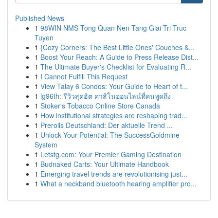
Published News
1
98WIN NMS Tong Quan Nen Tang Giai Tri Truc
Tuyen
1
{Cozy Corners: The Best Little Ones' Couches &...
1
Boost Your Reach: A Guide to Press Release Dist...
1
The Ultimate Buyer's Checklist for Evaluating R...
1
I Cannot Fulfill This Request
1
View Talay 6 Condos: Your Guide to Heart of t...
1
lg96th: รีวิวสุดฮิต คาสิโนออนไลน์ที่คนพูดถึง
1
Stoker's Tobacco Online Store Canada
1
How institutional strategies are reshaping trad...
1
Prerolls Deutschland: Der aktuelle Trend ...
1
Unlock Your Potential: The SuccessGoldmine
System
1
Letstg.com: Your Premier Gaming Destination
1
Budnaked Carts: Your Ultimate Handbook
1
Emerging travel trends are revolutionising just...
1
What a neckband bluetooth hearing amplifier pro...